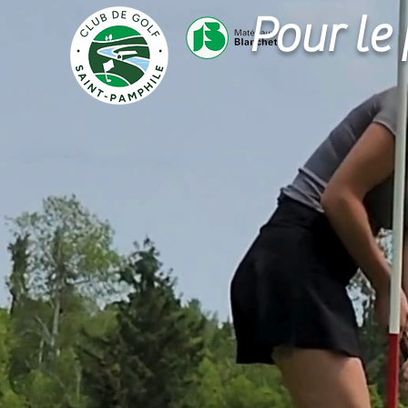
Pour le 