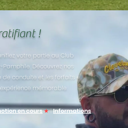
tifiant !
anifiez votre partie au Club
nt-Pamphile. Découvrez nos
e de conduite et les forfaits «
e expérience mémorable.
otion en cours
★
|
Informations