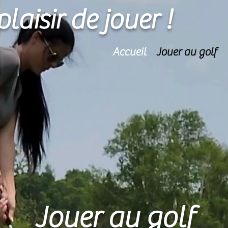
plaisir de jouer !
Accueil
Jouer au golf
Jouer au golf