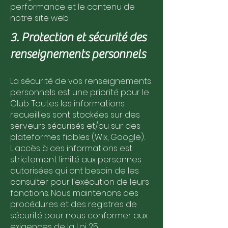
performance et le contenu de
notre site web
3. Protection et sécurité des
renseignements personnels
La sécurité de vos renseignements
personnels est une priorité pour le
Club. Toutes les informations
recueillies sont stockées sur des
serveurs sécurisés et/ou sur des
plateformes fiables (Wix, Google).
L'accès à ces informations est
strictement limité aux personnes
autorisées qui ont besoin de les
consulter pour l'exécution de leurs
fonctions. Nous maintenons des
procédures et des registres de
sécurité pour nous conformer aux
exigences de la Loi 25.