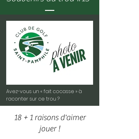
Avez-vous un « fait cocasse » à
raconter sur ce trou ?
18 + 1 raisons d'aimer
jouer !