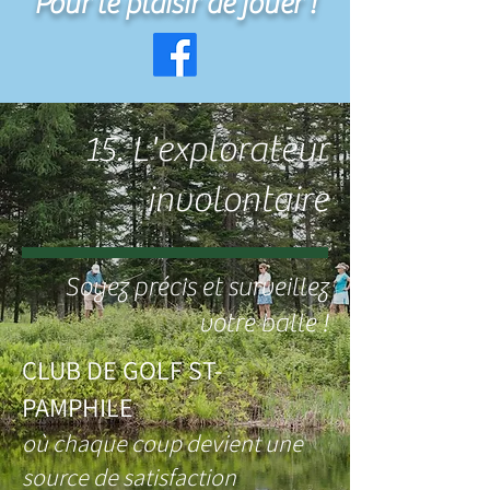
Pour le plaisir de jouer !
15. L'explorateur
involontaire
Soyez précis et surveillez
votre balle !
CLUB DE GOLF ST-
PAMPHILE
où chaque coup devient une
source de satisfaction