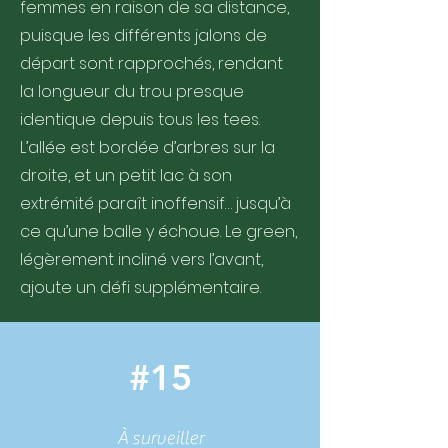
femmes en raison de sa distance,
puisque les différents jalons de
départ sont rapprochés, rendant
la longueur du trou presque
identique depuis tous les tees.
L’allée est bordée d’arbres sur la
droite, et un petit lac à son
extrémité paraît inoffensif… jusqu’à
ce qu’une balle y échoue. Le green,
légèrement incliné vers l’avant,
ajoute un défi supplémentaire.
#15
À surveiller