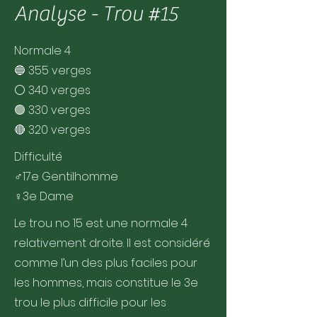
Analyse - Trou #15
Normale 4
🔵 355 verges
⚪ 340 verges
🟢 330 verges
🔴 320 verges
Difficulté
♂️17e Gentilhomme
♀️3e Dame
Le trou no 15 est une normale 4
relativement droite. Il est considéré
comme l’un des plus faciles pour
les hommes, mais constitue le 3e
trou le plus difficile pour les