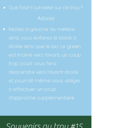
Que faut-il surveiller sur ce trou ?
Astuces
Restez à gauche du mélèze :
ainsi, vous éviterez le boisé à
droite ainsi que le lac. Le green
est incliné vers l’avant, un coup
trop court vous fera
descendre vers l’avant-droite
et pourrait même vous obliger
à effectuer un coup
d’approche supplémentaire.
Souvenirs au trou #15